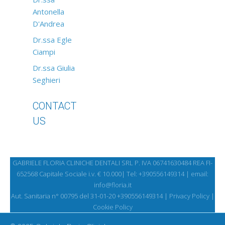
Antonella
D'Andrea
Dr.ssa Egle
Ciampi
Dr.ssa Giulia
Seghieri
CONTACT
US
GABRIELE FLORIA CLINICHE DENTALI SRL P. IVA 06741630484 REA FI-
652568 Capitale Sociale i.v. € 10.000| Tel:
+390556149314 | email:
info@floria.it
Aut. Sanitaria n° 00795 del 31-01-20 +390556149314 |
Privacy Policy
|
Cookie Policy