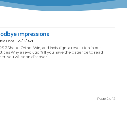
odbye impressions
iele Floria
-
22/01/2021
OS 3Shape Ortho, Win, and Invisalign: a revolution in our
ion? If you have the patience to read
her, you will soon discover...
Page 2 of 2