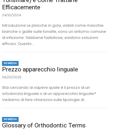
Tonsillare) e Come Trattarle
Efficacemente
24/10/2024
Introduzione Le placche in gola, visibili come macchie
bianche o gialle sulle tonsille, sono un sintomo comune
di infezione. Sebbene fastidiose, esistono soluzioni
efficaci. Questo...
IN MEDIA
Prezzo apparecchio linguale
06/10/2025
Stai cercando di sapere quale è il prezzo di un
ortodonzia linguale o di un apparecchio linguale?
Vediamo di fare chiarezza sulle tipologie di...
IN MEDIA
Glossary of Orthodontic Terms