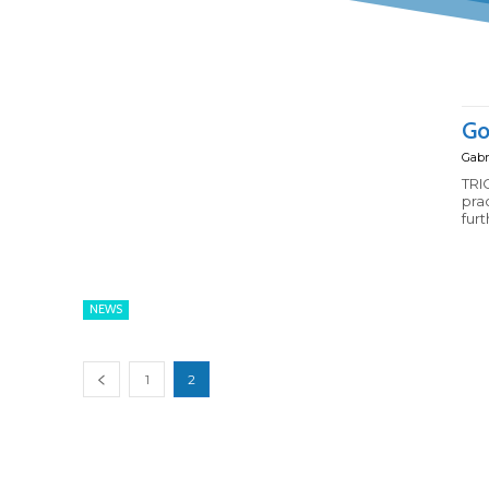
Srl
Go
Gabr
TRI
practices Why a revolut
furt
NEWS
1
2