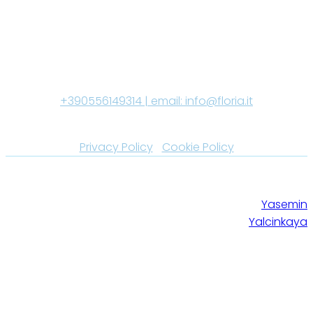
GABRIELE FLORIA CLINICHE DENTALI SRL P. IVA 06741630484
REA FI-652568 Capitale Sociale i.v. € 10.000| Tel:
+390556149314 | email:
info@floria.it
Aut. Sanitaria n° 00795 del 31-01-20 +390556149314 |
Privacy Policy
|
Cookie Policy
© 2025 Gabriele Floria Cliniche Dentali
Site created by
Srl - Dir. Sanitario Dott. Gabriele Floria
Yasemin
iscr. OdM FI 1864
Yalcinkaya