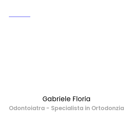
Risorse umane
IL TEAM
Gabriele Floria
Odontoiatra - Specialista in Ortodonzia
Direttore Sanitario