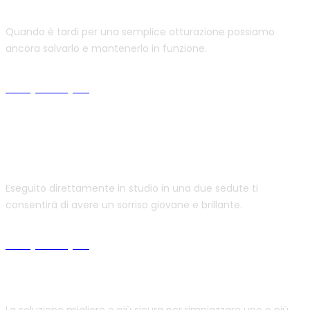
Terapia canalare
Quando è tardi per una semplice otturazione possiamo
ancora salvarlo e mantenerlo in funzione.
Scopri di più
Sbiancamento
Eseguito direttamente in studio in una due sedute ti
consentirà di avere un sorriso giovane e brillante.
Scopri di più
Implantologia
La soluzione migliore e più sicura per rimpiazzare uno o più