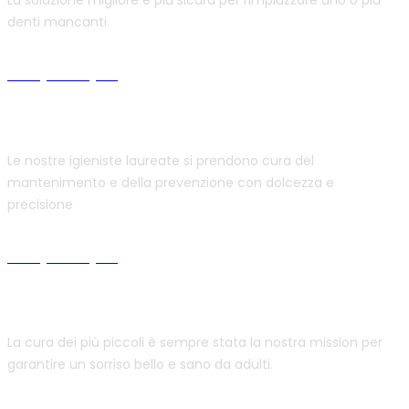
denti mancanti.
Scopri di più
Igiene orale
Le nostre igieniste laureate si prendono cura del
mantenimento e della prevenzione con dolcezza e
precisione
Scopri di più
Pedodonzia
La cura dei più piccoli è sempre stata la nostra mission per
garantire un sorriso bello e sano da adulti.