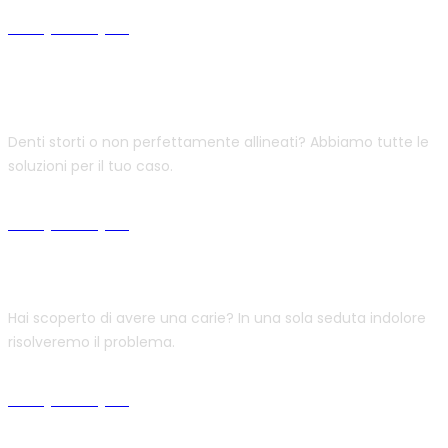
Scopri di più
Ortodonzia per bambini ed adulti
Denti storti o non perfettamente allineati? Abbiamo tutte le
soluzioni per il tuo caso.
Scopri di più
Conservativa
Hai scoperto di avere una carie? In una sola seduta indolore
risolveremo il problema.
Scopri di più