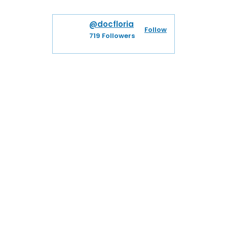
@docfloria
Follow
719
Followers
GABRIELE FLORIA CLINICHE DENTALI SRL P. IVA
06741630484 REA FI-652568 Capitale Sociale