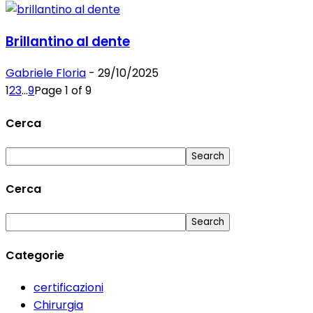
Brillantino al dente
Gabriele Floria
-
29/10/2025
1
2
3
...
9
Page 1 of 9
Cerca
Cerca
Categorie
certificazioni
Chirurgia