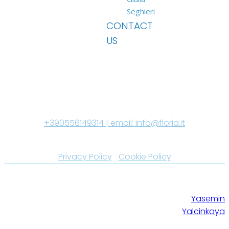
Seghieri
CONTACT
US
GABRIELE FLORIA CLINICHE DENTALI SRL P. IVA 06741630484
REA FI-652568 Capitale Sociale i.v. € 10.000| Tel:
+390556149314 | email:
info@floria.it
Aut. Sanitaria n° 00795 del 31-01-20 +390556149314 |
Privacy Policy
|
Cookie Policy
© 2025 Gabriele Floria Cliniche Dentali
Site created by
Srl - Dir. Sanitario Dott. Gabriele Floria
Yasemin
iscr. OdM FI 1864
Yalcinkaya