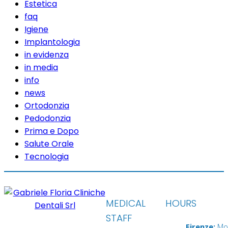
Estetica
faq
Igiene
Implantologia
in evidenza
in media
info
news
Ortodonzia
Pedodonzia
Prima e Dopo
Salute Orale
Tecnologia
MEDICAL
HOURS
STAFF
Firenze:
Mo