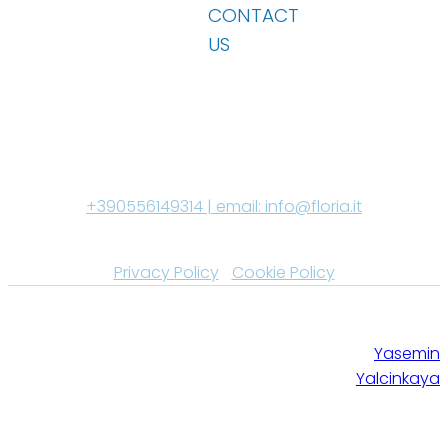
CONTACT
US
GABRIELE FLORIA CLINICHE DENTALI SRL P. IVA 06741630484
REA FI-652568 Capitale Sociale i.v. € 10.000| Tel:
+390556149314 | email:
info@floria.it
Aut. Sanitaria n° 00795 del 31-01-20 +390556149314 |
Privacy Policy
|
Cookie Policy
© 2025 Gabriele Floria Cliniche Dentali
Site created by
Srl - Dir. Sanitario Dott. Gabriele Floria
Yasemin
iscr. OdM FI 1864
Yalcinkaya
Have a question?