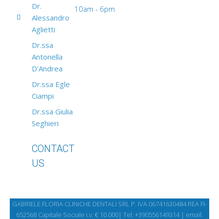
Dr.
10am - 6pm
Alessandro
Aglietti
Dr.ssa
Antonella
D'Andrea
Dr.ssa Egle
Ciampi
Dr.ssa Giulia
Seghieri
CONTACT
US
GABRIELE FLORIA CLINICHE DENTALI SRL P. IVA 06741630484 REA FI-
652568 Capitale Sociale i.v. € 10.000| Tel:
+390556149314 | email: