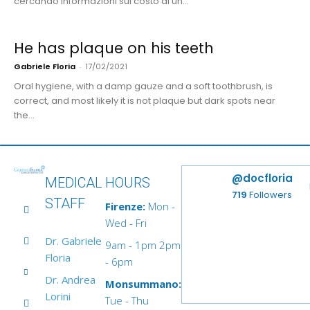
cercando informazioni sul costo di un...
He has plaque on his teeth
Gabriele Floria
-
17/02/2021
Oral hygiene, with a damp gauze and a soft toothbrush, is
correct, and most likely it is not plaque but dark spots near
the...
@docfloria
MEDICAL
HOURS
719
Followers
STAFF
Firenze:
Mon -
Wed - Fri
Dr. Gabriele
9am - 1pm 2pm
Floria
- 6pm
Dr. Andrea
Monsummano:
Lorini
Tue - Thu