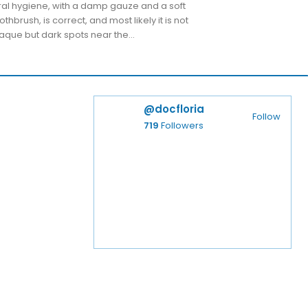
al hygiene, with a damp gauze and a soft
othbrush, is correct, and most likely it is not
aque but dark spots near the...
@docfloria
Follow
719
Followers