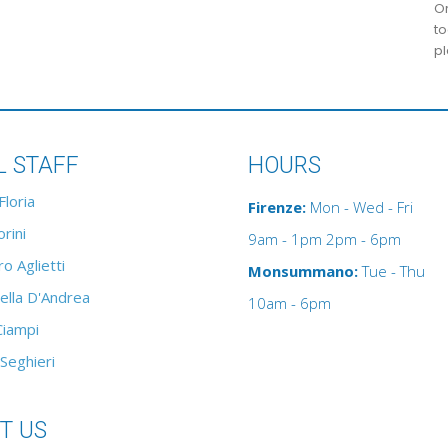
Or
to
pl
L STAFF
HOURS
Floria
Firenze:
Mon - Wed - Fri
rini
9am - 1pm 2pm - 6pm
o Aglietti
Monsummano:
Tue - Thu
ella D'Andrea
10am - 6pm
Ciampi
 Seghieri
T US