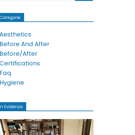
Categorie
Aesthetics
Before And After
Before/after
Certifications
Faq
Hygiene
In Evidenza