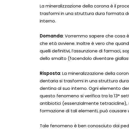
La mineralizzazione della corona è il pro
trasformi in una struttura dura formata d
interno.
Domanda
: Vorremmo sapere che cosa è 
che età avviene. Inoltre è vero che quando
quelli definitivi, l’assunzione di farmaci, s
dello smalto (facendolo diventare giallas
Risposta
: La mineralizzazione della coro
dentaria si trasformi in una struttura dur
dentina al suo interno. Ogni elemento den
questo fenomeno si verifica tra la 13° sett
antibiotici (essenzialmente tetracicline)
formazione di tali elementi, può causare u
Tale fenomeno è ben conosciuto dai pediat