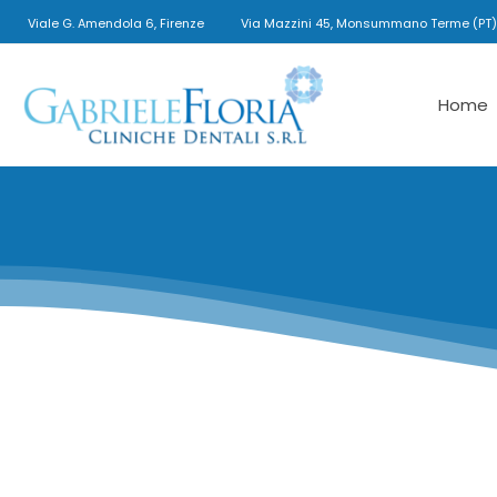
Viale G. Amendola 6, Firenze
Via Mazzini 45, Monsummano Terme (PT)
Gabriele
Home
Floria
Cliniche
Dentali