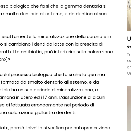
cesso biologico che fa si che la gemma dentaria si
a smalto dentario all’esterno, e da dentina al suo
esattamente la mineralizzazione della corona e in
U
 si cambiano i denti da latte con la crescita di
Ga
oprattutto antibiotici, può interferire sulla colorazione
Tr
tro)?
Ma
an
Or
na è il processo biologico che fa si che la gemma
a formata da smalto dentario all’esterno, e da
tale ha un suo periodo di mineralizzazione, e
imana in utero ed i 17 anni. L’assunzione di alcuni
, se effettuata erroneamente nel periodo di
na colorazione giallastra dei denti.
ri, perciò talvolta si verifica per autoprescrizione