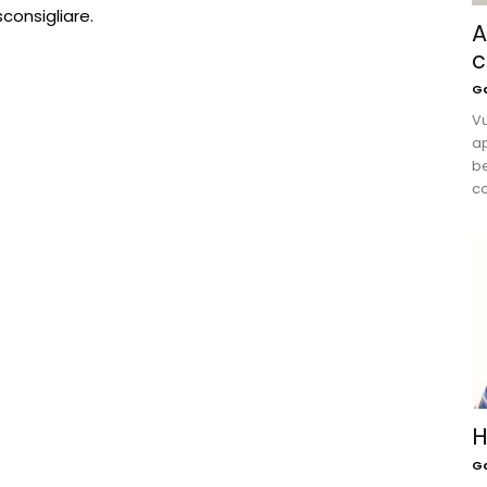
consigliare.
A
c
Ga
Vu
ap
be
co
H
Ga