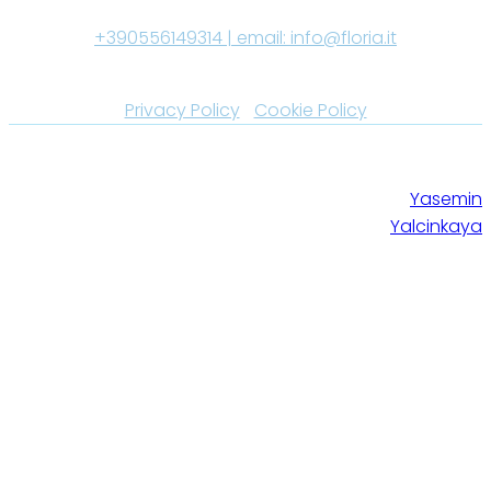
REA FI-652568 Capitale Sociale i.v. € 10.000| Tel:
+390556149314 | email:
info@floria.it
Aut. Sanitaria n° 00795 del 31-01-20 +390556149314 |
Privacy Policy
|
Cookie Policy
© 2025 Gabriele Floria Cliniche Dentali
Site created by
Srl - Dir. Sanitario Dott. Gabriele Floria
Yasemin
iscr. OdM FI 1864
Yalcinkaya