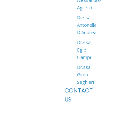
Aglietti
Dr.ssa
Antonella
D'Andrea
Dr.ssa
Egle
Ciampi
Dr.ssa
Giulia
Seghieri
CONTACT
US
GABRIELE FLORIA CLINICHE DENTALI SRL P. IVA 06741630484