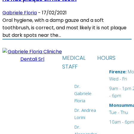
Gabriele Floria
-
17/02/2021
Oral hygiene, with a damp gauze and a soft
toothbrush, is correct, and most likely it is not plaque
but dark spots near the...
MEDICAL
HOURS
STAFF
Firenze:
Mo
Wed - Fri
Dr.
9am - 1pm
Gabriele
- 6pm
Floria
Monsumma
Dr. Andrea
Tue - Thu
Lorini
10am - 6pm
Dr.
Alessandro