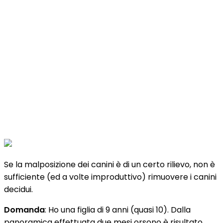
His canines grow
obliquely
Se la malposizione dei canini è di un certo rilievo, non è
sufficiente (ed a volte improduttivo) rimuovere i canini
decidui.
Domanda
: Ho una figlia di 9 anni (quasi 10). Dalla
panoramica effettuata due mesi orsono è risultato