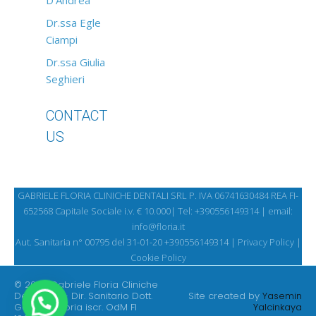
D'Andrea
Dr.ssa Egle
Ciampi
Dr.ssa Giulia
Seghieri
CONTACT
US
GABRIELE FLORIA CLINICHE DENTALI SRL P. IVA 06741630484 REA FI-
652568 Capitale Sociale i.v. € 10.000| Tel:
+390556149314 | email:
info@floria.it
Aut. Sanitaria n° 00795 del 31-01-20 +390556149314 |
Privacy Policy
|
Cookie Policy
© 2025 Gabriele Floria Cliniche
Dentali Srl - Dir. Sanitario Dott.
Site created by
Yasemin
Gabriele Floria iscr. OdM FI
Yalcinkaya