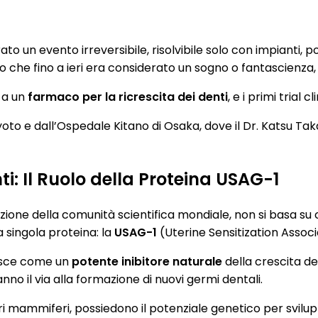
n evento irreversibile, risolvibile solo con impianti, pon
che fino a ieri era considerato un sogno o fantascienza, og
 a un
farmaco per la ricrescita dei denti
, e i primi trial 
Kyoto e dall’Ospedale Kitano di Osaka, dove il Dr. Katsu Ta
i: Il Ruolo della Proteina USAG-1
nzione della comunità scientifica mondiale, non si basa su
 singola proteina: la
USAG-1
(Uterine Sensitization Assoc
gisce come un
potente inibitore naturale
della crescita den
no il via alla formazione di nuovi germi dentali.
mammiferi, possiedono il potenziale genetico per sviluppar