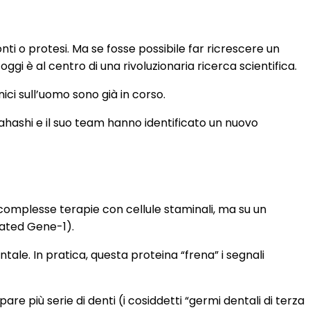
ti o protesi. Ma se fosse possibile far ricrescere un
gi è al centro di una rivoluzionaria ricerca scientifica.
clinici sull’uomo sono già in corso.
kahashi e il suo team hanno identificato un nuovo
 complesse terapie con cellule staminali, ma su un
iated Gene-1).
tale. In pratica, questa proteina “frena” i segnali
e più serie di denti (i cosiddetti “germi dentali di terza