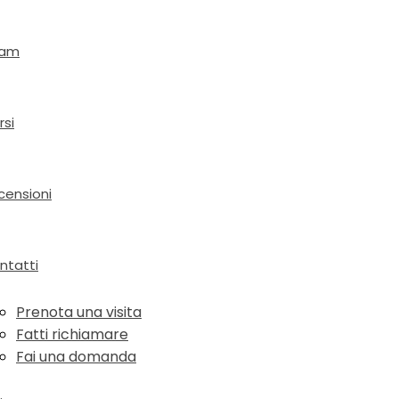
am
rsi
censioni
ntatti
Prenota una visita
Fatti richiamare
Fai una domanda