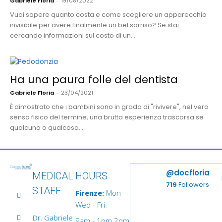
Gabriele Floria
-
19/08/2022
Vuoi sapere quanto costa e come scegliere un apparecchio
invisibile per avere finalmente un bel sorriso? Se stai
cercando informazioni sul costo di un...
Ha una paura folle del dentista
Gabriele Floria
-
23/04/2021
È dimostrato che i bambini sono in grado di "rivivere", nel vero
senso fisico del termine, una brutta esperienza trascorsa se
qualcuno o qualcosa...
@docfloria
MEDICAL
HOURS
719
Followers
STAFF
Firenze:
Mon -
Wed - Fri
Dr. Gabriele
9am - 1pm 2pm