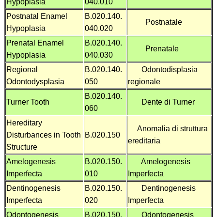
Hypoplasia
040.010
Postnatal Enamel
B.020.140.
Postnatale
Hypoplasia
040.020
Prenatal Enamel
B.020.140.
Prenatale
Hypoplasia
040.030
Regional
B.020.140.
Odontodisplasia
Odontodysplasia
050
regionale
B.020.140.
Turner Tooth
Dente di Turner
060
Hereditary
Anomalia di struttura
Disturbances in Tooth
B.020.150
ereditaria
Structure
Amelogenesis
B.020.150.
Amelogenesis
Imperfecta
010
Imperfecta
Dentinogenesis
B.020.150.
Dentinogenesis
Imperfecta
020
Imperfecta
Odontogenesis
B.020.150.
Odontogenesis