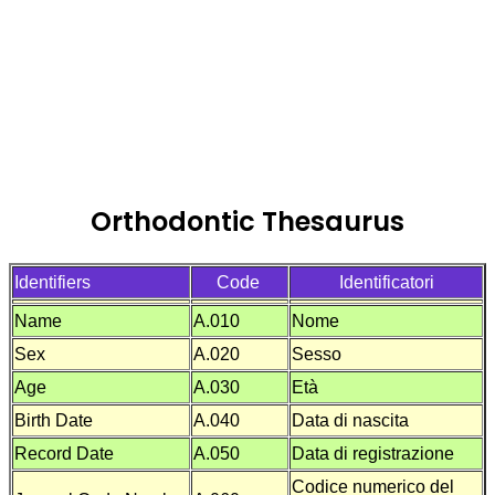
Orthodontic Thesaurus
Identifiers
Code
Identificatori
Name
A.010
Nome
Sex
A.020
Sesso
Age
A.030
E
tà
Birth Date
A.040
Data di nascita
Record Date
A.050
Data di registrazione
Codice numerico del