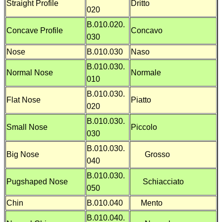
Straight Profile
Dritto
020
B.010.020.
Concave Profile
Concavo
030
Nose
B.010.030
Naso
B.010.030.
Normal Nose
Normale
010
B.010.030.
Flat Nose
Piatto
020
B.010.030.
Small Nose
Piccolo
030
B.010.030.
Big Nose
Grosso
040
B.010.030.
Pugshaped Nose
Schiacciato
050
Chin
B.010.040
Mento
B.010.040.