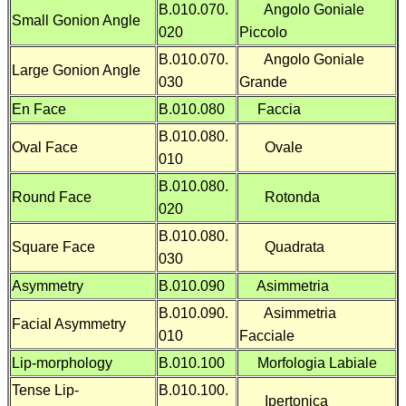
B.010.070.
Angolo Goniale
Small Gonion Angle
020
Piccolo
B.010.070.
Angolo Goniale
Large Gonion Angle
030
Grande
En Face
B.010.080
Faccia
B.010.080.
Oval Face
Ovale
010
B.010.080.
Round Face
Rotonda
020
B.010.080.
Square Face
Quadrata
030
Asymmetry
B.010.090
Asimmetria
B.010.090.
Asimmetria
Facial Asymmetry
010
Facciale
Lip-morphology
B.010.100
Morfologia Labiale
Tense Lip-
B.010.100.
Ipertonica