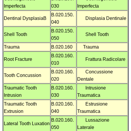
Imperfecta
030
Imperfecta
B.020.150.
Dentinal DysplasiaB
Displasia Dentinale
040
B.020.150.
Shell Tooth
Shell Tooth
050
Trauma
B.020.160
Trauma
B.020.160.
Root Fracture
Frattura Radicolare
010
B.020.160.
Concussione
Tooth Concussion
020
Dentale
Traumatic Tooth
B.020.160.
Intrusione
Intrusion
030
Traumatica
Traumatic Tooth
B.020.160.
Estrusione
Extrusion
040
Traumatica
B.020.160.
Lussazione
Lateral Tooth Luxation
050
Laterale