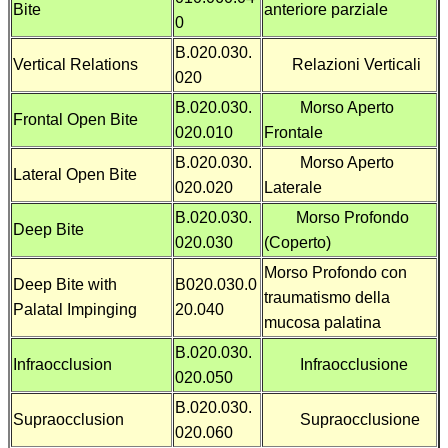
Bite
anteriore parziale
0
B.020.030.
Vertical Relations
Relazioni Verticali
020
B.020.030.
Morso Aperto
Frontal Open Bite
020.010
Frontale
B.020.030.
Morso Aperto
Lateral Open Bite
020.020
Laterale
B.020.030.
Morso Profondo
Deep Bite
020.030
(Coperto)
Morso Profondo con
Deep Bite with
B020.030.0
traumatismo della
Palatal Impinging
20.040
mucosa palatina
B.020.030.
Infraocclusion
Infraocclusione
020.050
B.020.030.
Supraocclusion
Supraocclusione
020.060