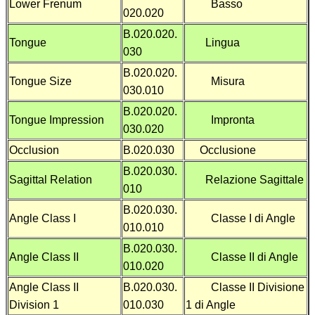
Lower Frenum
Basso
020.020
B.020.020.
Tongue
Lingua
030
B.020.020.
Tongue Size
Misura
030.010
B.020.020.
Tongue Impression
Impronta
030.020
Occlusion
B.020.030
Occlusione
B.020.030.
Sagittal Relation
Relazione Sagittale
010
B.020.030.
Angle Class I
Classe I di Angle
010.010
B.020.030.
Angle Class II
Classe II di Angle
010.020
Angle Class II
B.020.030.
Classe II Divisione
Division 1
010.030
1 di Angle