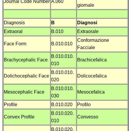
Journal Code Number
A.060
giornale
Diagnosis
B
Diagnosi
Extraoral
B.010
Extraorale
Conformazione
Face Form
B.010.010
Facciale
B.010.010.
Brachycephalic Face
Brachicefalica
010
B.010.010.
Dolichocephalic Face
Dolicocefalica
020
B.010.010.
Mesocephalic Face
Mesocefalica
030
Profile
B.010.020
Profilo
B.010.020.
Convex Profile
Convesso
010
B.010.020.