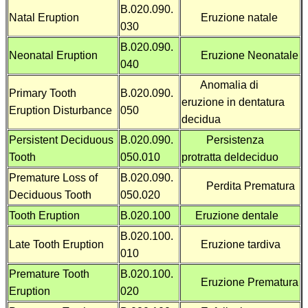
B.020.090.
Natal Eruption
Eruzione natale
030
B.020.090.
Neonatal Eruption
Eruzione Neonatale
040
Anomalia di
Primary Tooth
B.020.090.
eruzione in dentatura
Eruption Disturbance
050
decidua
Persistent Deciduous
B.020.090.
Persistenza
Tooth
050.010
protratta deldeciduo
Premature Loss of
B.020.090.
Perdita Prematura
Deciduous Tooth
050.020
Tooth Eruption
B.020.100
Eruzione dentale
B.020.100.
Late Tooth Eruption
Eruzione tardiva
010
Premature Tooth
B.020.100.
Eruzione Prematura
Eruption
020