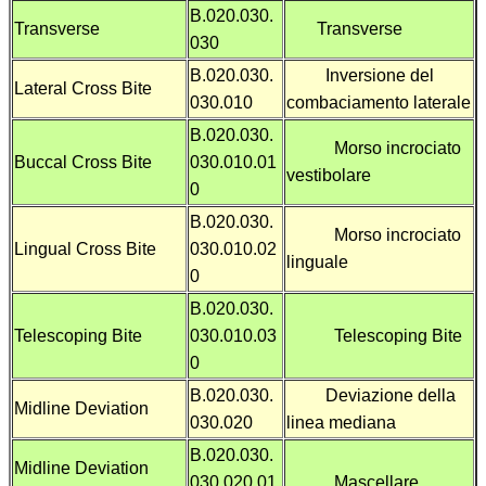
B.020.030.
Transverse
Transverse
030
B.020.030.
Inversione del
Lateral Cross Bite
030.010
combaciamento laterale
B.020.030.
Morso incrociato
Buccal Cross Bite
030.010.01
vestibolare
0
B.020.030.
Morso incrociato
Lingual Cross Bite
030.010.02
linguale
0
B.020.030.
Telescoping Bite
030.010.03
Telescoping Bite
0
B.020.030.
Deviazione della
Midline Deviation
030.020
linea mediana
B.020.030.
Midline Deviation
030.020.01
Mascellare