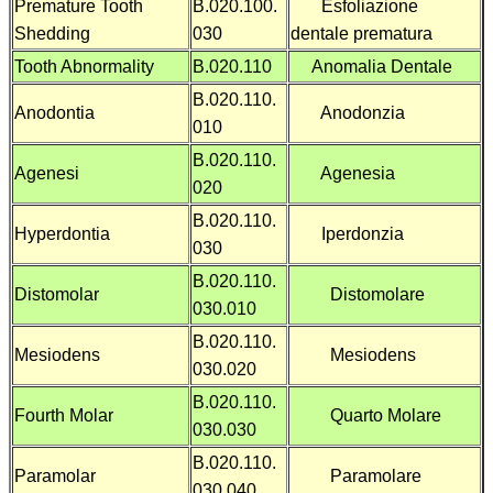
Premature Tooth
B.020.100.
Esfoliazione
Shedding
030
dentale prematura
Tooth Abnormality
B.020.110
Anomalia Dentale
B.020.110.
Anodontia
Anodonzia
010
B.020.110.
Agenesi
Agenesia
020
B.020.110.
Hyperdontia
Iperdonzia
030
B.020.110.
Distomolar
Distomolare
030.010
B.020.110.
Mesiodens
Mesiodens
030.020
B.020.110.
Fourth Molar
Quarto Molare
030.030
B.020.110.
Paramolar
Paramolare
030.040