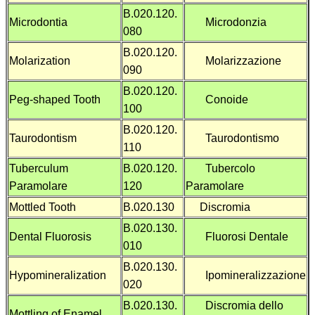
B.020.120.
Microdontia
Microdonzia
080
B.020.120.
Molarization
Molarizzazione
090
B.020.120.
Peg-shaped Tooth
Conoide
100
B.020.120.
Taurodontism
Taurodontismo
110
Tuberculum
B.020.120.
Tubercolo
Paramolare
120
Paramolare
Mottled Tooth
B.020.130
Discromia
B.020.130.
Dental Fluorosis
Fluorosi Dentale
010
B.020.130.
Hypomineralization
Ipomineralizzazione
020
B.020.130.
Discromia dello
Mottling of Enamel