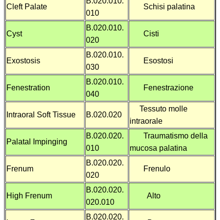
B.020.010.
Cleft Palate
Schisi palatina
010
B.020.010.
Cyst
Cisti
020
B.020.010.
Exostosis
Esostosi
030
B.020.010.
Fenestration
Fenestrazione
040
Tessuto molle
Intraoral Soft Tissue
B.020.020
intraorale
B.020.020.
Traumatismo della
Palatal Impinging
010
mucosa palatina
B.020.020.
Frenum
Frenulo
020
B.020.020.
High Frenum
Alto
020.010
B.020.020.