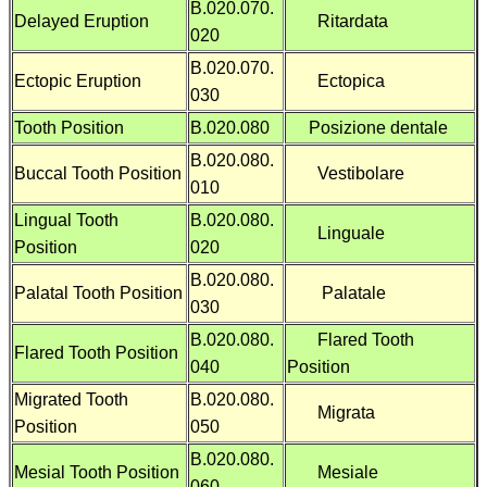
B.020.070.
Delayed Eruption
Ritardata
020
B.020.070.
Ectopic Eruption
Ectopica
030
Tooth Position
B.020.080
Posizione dentale
B.020.080.
Buccal Tooth Position
Vestibolare
010
Lingual Tooth
B.020.080.
Linguale
Position
020
B.020.080.
Palatal Tooth Position
Palatale
030
B.020.080.
Flared Tooth
Flared Tooth Position
040
Position
Migrated Tooth
B.020.080.
Migrata
Position
050
B.020.080.
Mesial Tooth Position
Mesiale
060