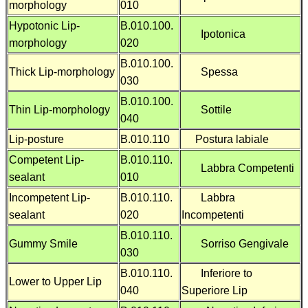
morphology
010
Hypotonic Lip-
B.010.100.
Ipotonica
morphology
020
B.010.100.
Thick Lip-morphology
Spessa
030
B.010.100.
Thin Lip-morphology
Sottile
040
Lip-posture
B.010.110
Postura labiale
Competent Lip-
B.010.110.
Labbra Competenti
sealant
010
Incompetent Lip-
B.010.110.
Labbra
sealant
020
Incompetenti
B.010.110.
Gummy Smile
Sorriso Gengivale
030
B.010.110.
Inferiore to
Lower to Upper Lip
040
Superiore Lip