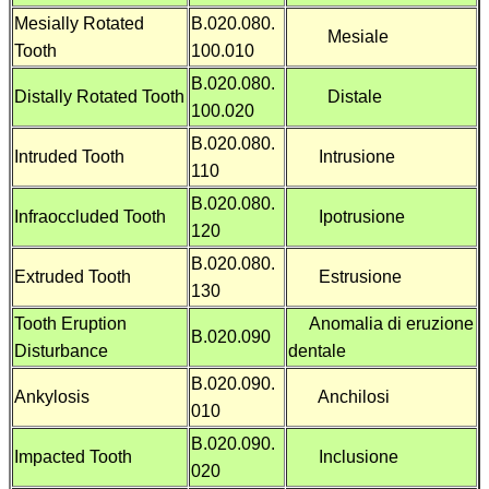
Mesially Rotated
B.020.080.
Mesiale
Tooth
100.010
B.020.080.
Distally Rotated Tooth
Distale
100.020
B.020.080.
Intruded Tooth
Intrusione
110
B.020.080.
Infraoccluded Tooth
Ipotrusione
120
B.020.080.
Extruded Tooth
Estrusione
130
Tooth Eruption
Anomalia di eruzione
B.020.090
Disturbance
dentale
B.020.090.
Ankylosis
Anchilosi
010
B.020.090.
Impacted Tooth
Inclusione
020