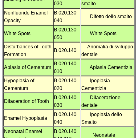
030
smalto
Nonfluoride Enamel
B.020.130.
Difetto dello smalto
Opacity
040
B.020.130.
White Spots
White Spots
050
Disturbances of Tooth
Anomalia di sviluppo
B.020.140
Formation
dentale
B.020.140.
Aplasia of Cementum
Aplasia Cementizia
010
Hypoplasia of
B.020.140.
Ipoplasia
Cementum
020
Cementizia
B.020.140.
Dilacerazione
Dilaceration of Tooth
030
dentale
B.020.140.
Ipoplasia dello
Enamel Hypoplasia
040
Smalto
Neonatal Enamel
B.020.140.
Neonatale