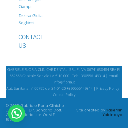
Ciampi
Dr.ssa Giulia
Seghieri
CONTACT
US
GABRIELE FLORIA CLINICHE DENTALI SRL P. IVA 06741630484 REA FI-
652568 Capitale Sociale i.v. € 10.000| Tel:
+390556149314 | email:
info@floria.it
Aut. Sanitaria n° 00795 del 31-01-20 +390556149314 |
Privacy Policy
|
Cookie Policy
© 2025 Gabriele Floria Cliniche
Dentali Srl - Dir. Sanitario Dott.
Site created by
Yasemin
Gabriele Floria iscr. OdM FI
Yalcinkaya
1864