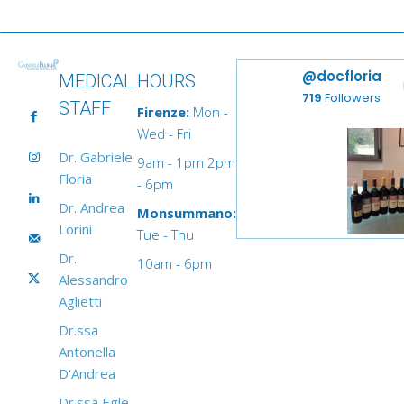
@docfloria
MEDICAL
HOURS
719
Followers
STAFF
Firenze:
Mon -
Wed - Fri
Dr. Gabriele
9am - 1pm 2pm
Floria
- 6pm
Dr. Andrea
Monsummano:
Lorini
Tue - Thu
Dr.
10am - 6pm
Alessandro
Aglietti
Dr.ssa
Antonella
D'Andrea
Dr.ssa Egle