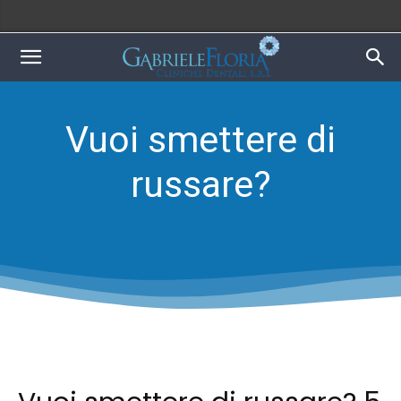
Vuoi smettere di
russare?