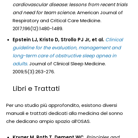
cardiovascular disease: lessons from recent trials
and need for team science.
American Journal of
Respiratory and Critical Care Medicine.
2017;196(12):1480-1489.
Epstein LJ, Kristo D, Strollo PJ Jr, et al.
Clinical
guideline for the evaluation, management and
long-term care of obstructive sleep apnea in
adults.
Journal of Clinical Sleep Medicine.
2009;5(3):263-276.
Libri e Trattati
Per uno studio più approfondito, esistono diversi
manuali e trattati dedicati alla medicina del sonno
che dedicano ampio spazio all’OSAS.
Kryger M, Roth T, Dement WC.
Principles and