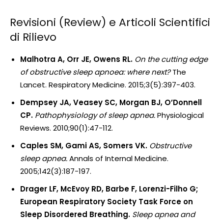
Revisioni (Review) e Articoli Scientifici
di Rilievo
Malhotra A, Orr JE, Owens RL.
On the cutting edge
of obstructive sleep apnoea: where next?
The
Lancet. Respiratory Medicine. 2015;3(5):397-403.
Dempsey JA, Veasey SC, Morgan BJ, O’Donnell
CP.
Pathophysiology of sleep apnea.
Physiological
Reviews. 2010;90(1):47-112.
Caples SM, Gami AS, Somers VK.
Obstructive
sleep apnea.
Annals of Internal Medicine.
2005;142(3):187-197.
Drager LF, McEvoy RD, Barbe F, Lorenzi-Filho G;
European Respiratory Society Task Force on
Sleep Disordered Breathing.
Sleep apnea and